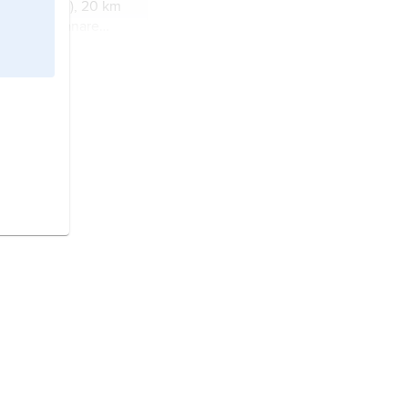
(Skåne län), 20 km
 1 408 invånare
ch tätort i Skåne
 i Uppland
.
mun i Hälsingland
.
 i Västergötland
s län).
mmun i Småland
.