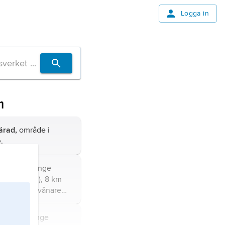
Logga in
m
ärad,
område i
.
 i Östra Göinge
(Skåne län), 8 km
y; 1 550 invånare
i Östra Göinge