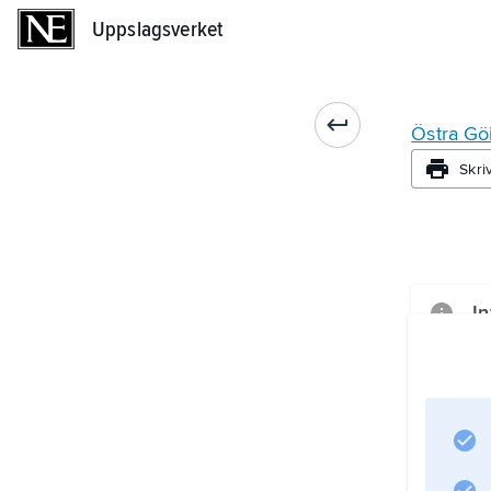
Uppslagsverket
Uppslagsverket
Östra Gö
Skri
In