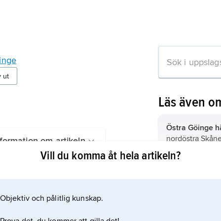
inge
v ut
Läs även o
Östra Göinge h
nordöstra Skåne
formation om artikeln
Vill du komma åt hela artikeln?
Glimåkra,
tätort
kommun, Skåne 
nordöst om Brob
(2021).
Objektiv och pålitlig kunskap.
Sibbhult,
tätort 