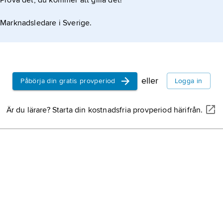
Prova det, du kommer att gilla det!
Marknadsledare i Sverige.
eller
Påbörja din gratis provperiod
Logga in
Är du lärare? Starta din kostnadsfria provperiod härifrån.