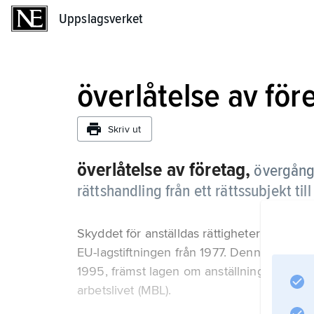
Uppslagsverket
Uppslagsverket
överlåtelse av för
Skriv ut
överlåtelse av företag,
övergång
rättshandling från ett rättssubjekt till
Skyddet för anställdas rättigheter vid över
EU-lagstiftningen från 1977. Denna lagstift
1995, främst lagen om anställningsskydd
arbetslivet (MBL).