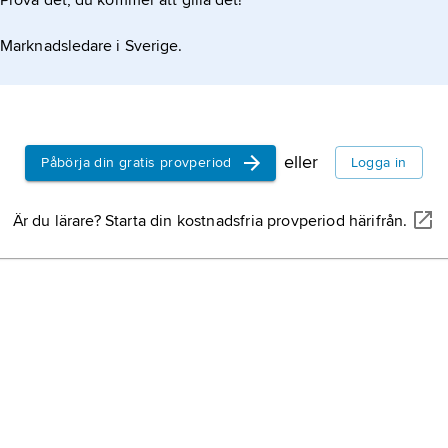
Prova det, du kommer att gilla det!
Marknadsledare i Sverige.
eller
Påbörja din gratis provperiod
Logga in
Är du lärare? Starta din kostnadsfria provperiod härifrån.