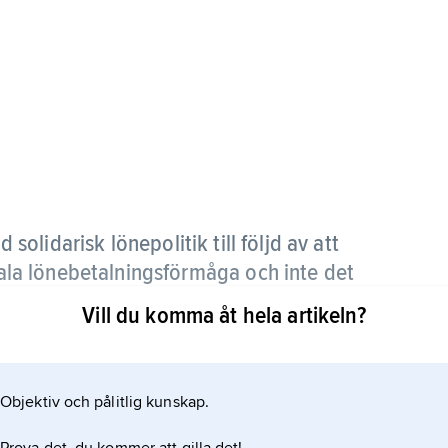
olidarisk lönepolitik till följd av att
otala lönebetalningsförmåga och inte det
ga.
Vill du komma åt hela artikeln?
 ny innebörd, syftande på all vinst utöver vad som
aget måste ge på lång sikt för att kunna överleva).
Objektiv och pålitlig kunskap.
ktivt begrepp.