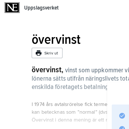
Uppslagsverket
Uppslagsverket
övervinst
Skriv ut
övervinst,
vinst som uppkommer vid s
lönerna sätts utifrån näringslivets t
enskilda företagets betalningsförmå
I 1974 års avtalsrörelse fick termen delvis
kan betecknas som ”normal” (dvs. som föret
Övervinst i denna mening är ett rent subje