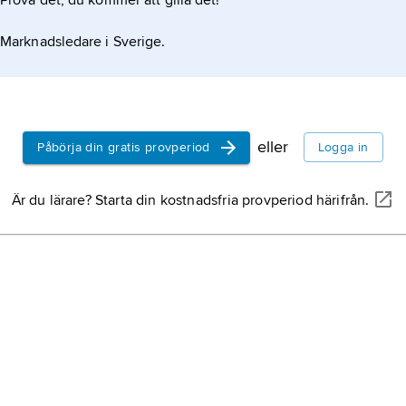
Prova det, du kommer att gilla det!
Marknadsledare i Sverige.
eller
Påbörja din gratis provperiod
Logga in
Är du lärare? Starta din kostnadsfria provperiod härifrån.