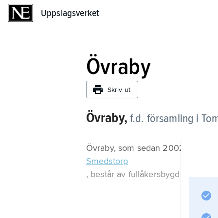
Uppslagsverket
Uppslagsverket
Övraby
Skriv ut
Övraby,
f.d. församling i T
Övraby, som sedan 2002 ingår i f
Smedstorp
, består av fullåkersbygd på Öster