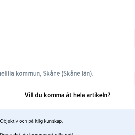
omelilla kommun, Skåne (Skåne län).
örsamlingen
Vill du komma åt hela artikeln?
len, delvis i kuperad sluttning mot Nybroån.
Objektiv och pålitlig kunskap.