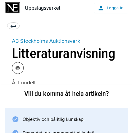
Uppslagsverket
Uppslagsverket
Logga in
AB Stockholms Auktionsverk
Litteraturanvisning
Å. Lundell,
Auktionsverket i Stockholm 1674–1974
Vill du komma åt hela artikeln?
(1974).
Objektiv och pålitlig kunskap.
Information om artikeln