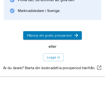
Prova det, du kommer att gilla det!
Marknadsledare i Sverige.
Påbörja din gratis provperiod
eller
Logga in
Är du lärare? Starta din kostnadsfria provperiod härifrån.