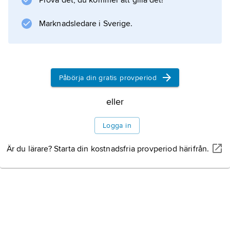
Prova det, du kommer att gilla det!
Marknadsledare i Sverige.
Påbörja din gratis provperiod
eller
Logga in
Är du lärare? Starta din kostnadsfria provperiod härifrån.