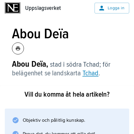
Uppslagsverket
Uppslagsverket
Logga in
Abou Deïa
Abou Deïa,
stad i södra Tchad; för
belägenhet se landskarta
Tchad
.
Vill du komma åt hela artikeln?
Information om artikeln
Objektiv och pålitlig kunskap.