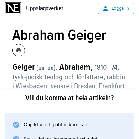
Uppslagsverket
Uppslagsverket
Logga in
Abraham Geiger
Geiger
Abraham,
i
,
1810–74,
[ga
ʹgɐ]
tysk-judisk teolog och författare, rabbin
i Wiesbaden, senare i Breslau, Frankfurt
och Berlin.
Vill du komma åt hela artikeln?
Geiger var ledare för reformjudendomen i
dess tidigaste faser. Han betraktade
Objektiv och pålitlig kunskap.
bibelutgåvorna och bibelöversättningarna som
ett uttryck för judendomens kontinuerliga