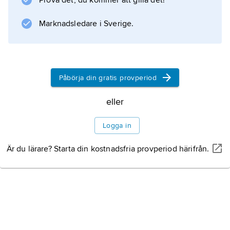
Prova det, du kommer att gilla det!
Marknadsledare i Sverige.
Påbörja din gratis provperiod
eller
Logga in
Är du lärare? Starta din kostnadsfria provperiod härifrån.