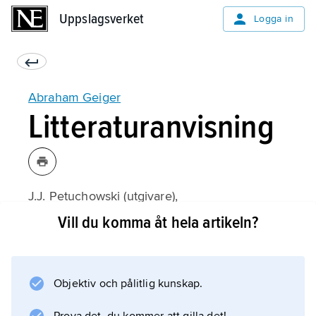
Uppslagsverket
Uppslagsverket
Logga in
Abraham Geiger
Litteraturanvisning
J.J. Petuchowski (utgivare),
New Perspectives on Abraham Geiger
Vill du komma åt hela artikeln?
(1975).
Objektiv och pålitlig kunskap.
Information om artikeln