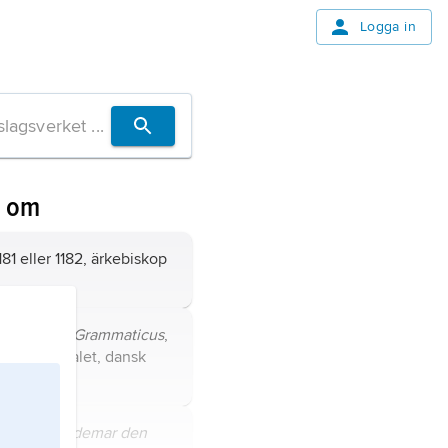
Logga in
n om
81 eller 1182, ärkebiskop
tillnamnet
Grammaticus
,
n av 1200-talet, dansk
vare.
,
kallad
Valdemar den