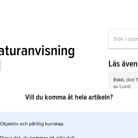
raturanvisning
Läs äve
Eskil,
död 11
,
av Lund.
ans in Denmark
Vill du komma åt hela artikeln?
Saxo,
med 
död i börja
historieskri
Objektiv och pålitlig kunskap.
mation om artikeln
Valdemar I