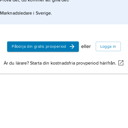
Prova det, du kommer att gilla det!
store
, 1131
1157, postu
Marknadsledare i Sverige.
Hvide
, häv
benämning 
medeltiden
stormannasl
eller
Påbörja din gratis provperiod
Logga in
flesta nord
Skåne,
Sver
saknade sa
landskap.
Är du lärare? Starta din kostnadsfria provperiod härifrån.
danska,
nat
och modersm
medborgare,
(2022).
Danmark,
s
Hansan
,
H
mitten av 11