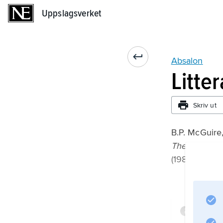
Uppslagsverket
Uppslagsverket
Absalon
Litte
Skriv ut
B.P. McGuire
The Cisterci
(1982);
Infor