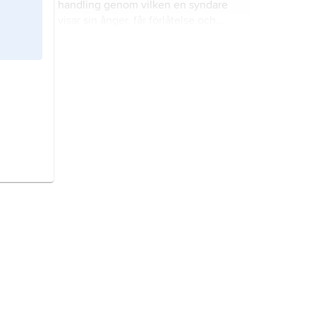
handling genom vilken en syndare
visar sin ånger, får förlåtelse och
återvänder till kyrkans och
församlingens gemenskap.
skriftermål,
kyrklig
själavårdsordning för
syndabekännelse inför präst.
dödssynd,
en synd som leder till
den eviga döden.
skrift,
syndabekännelse, bikt, se
skriftermål
.
kyrkoplikt,
en form av kyrkotukt som
enligt kyrkolagen 1686 utdömdes av
världslig domstol och som innebar
att den brottslige under
gudstjänsten skulle stå på en
bikt
, enskild syndabekännelse inför
särskild pliktpall nere i kyrkan och