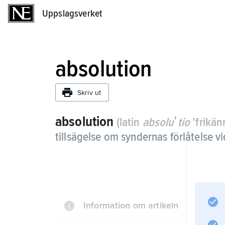
Uppslagsverket
Uppslagsverket
absolution
Skriv ut
absolution
(latin
absoluʹtio
’frikän
tillsägelse om syndernas förlåtelse vi
Information om artikeln