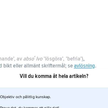
nande’, av
absoʹlvo
’lösgöra’, ’befria’)
,
d bikt eller allmänt skriftermål; se
avlösning
.
Vill du komma åt hela artikeln?
Objektiv och pålitlig kunskap.