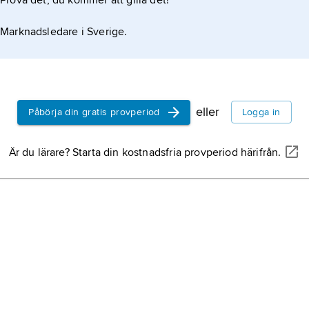
Prova det, du kommer att gilla det!
Marknadsledare i Sverige.
eller
Påbörja din gratis provperiod
Logga in
Är du lärare? Starta din kostnadsfria provperiod härifrån.