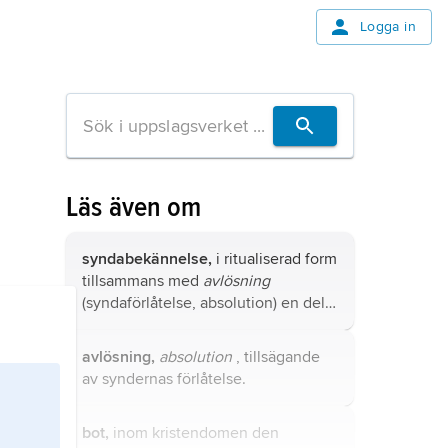
Logga in
Läs även om
syndabekännelse,
i ritualiserad form
tillsammans med
avlösning
(syndaförlåtelse, absolution) en del
av kristen liturgi.
avlösning,
absolution
, tillsägande
av syndernas förlåtelse.
bot,
inom kristendomen den