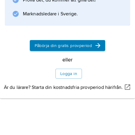
Prova det, du kommer att gilla det!
Marknadsledare i Sverige.
Påbörja din gratis provperiod
eller
Logga in
Är du lärare? Starta din kostnadsfria provperiod härifrån.