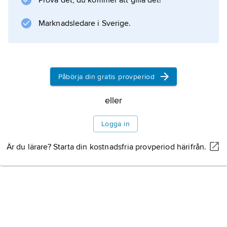
Prova det, du kommer att gilla det!
samt prydnadsväxterna
kameleontbuske
Marknadsledare i Sverige.
och
krusbärsaktinidia
.
Påbörja din gratis provperiod
eller
Information om artikeln
Logga in
Är du lärare? Starta din kostnadsfria provperiod härifrån.