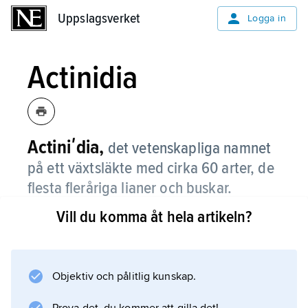
Uppslagsverket
Uppslagsverket
Logga in
Actinidia
Actiniʹdia,
det vetenskapliga namnet
på ett växtsläkte med cirka 60 arter, de
flesta fleråriga lianer och buskar.
Vill du komma åt hela artikeln?
Bladen är strödda och enkla, blommorna vita
till gula. De flesta arter är lövfällande och har
han- och honblommor på skilda plantor. Den
ekonomiskt viktigaste arten är
Objektiv och pålitlig kunskap.
kiwi