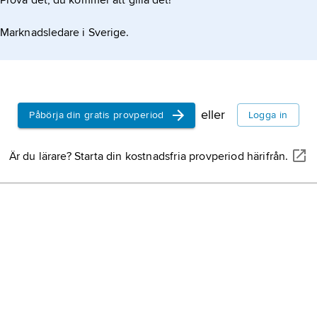
Prova det, du kommer att gilla det!
Marknadsledare i Sverige.
eller
Påbörja din gratis provperiod
Logga in
Är du lärare? Starta din kostnadsfria provperiod härifrån.