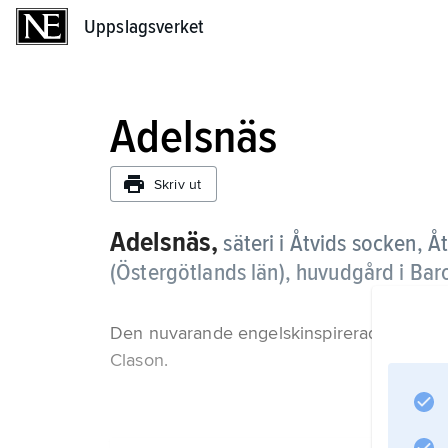
Uppslagsverket
Uppslagsverket
Adelsnäs
Skriv ut
Adelsnäs,
säteri i Åtvids socken,
(Östergötlands län), huvudgård i Bar
Den nuvarande engelskinspirerade slottsby
Clason.