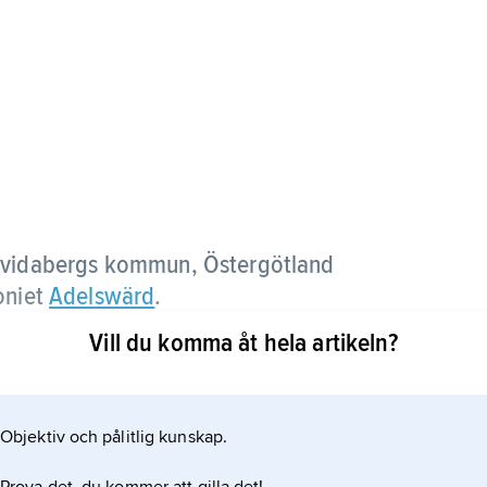
 Åtvidabergs kommun, Östergötland
oniet
Adelswärd
.
Vill du komma åt hela artikeln?
ggnaden uppfördes 1916–20 efter ritningar av I.G.
Objektiv och pålitlig kunskap.