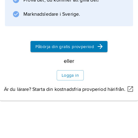
Prova det, du kommer att gilla det!
Marknadsledare i Sverige.
Påbörja din gratis provperiod
eller
Logga in
Är du lärare? Starta din kostnadsfria provperiod härifrån.