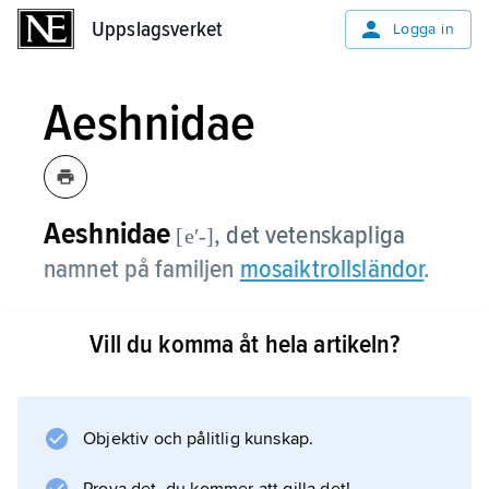
Uppslagsverket
Uppslagsverket
Logga in
Aeshnidae
Aeshnidae
,
det vetenskapliga
[eʹ-]
namnet på familjen
mosaiktrollsländor
.
Vill du komma åt hela artikeln?
Information om artikeln
Objektiv och pålitlig kunskap.