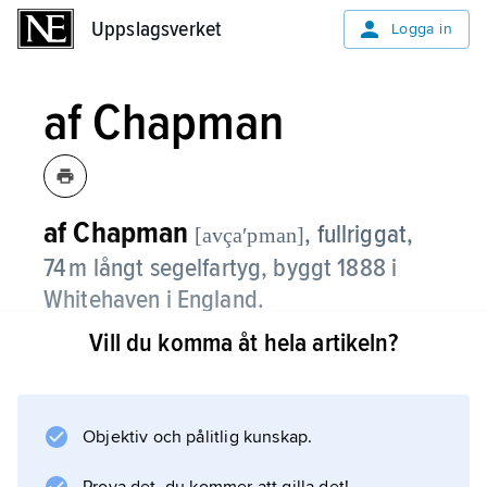
Uppslagsverket
Uppslagsverket
Logga in
af Chapman
af Chapman
,
fullriggat,
[avçaʹpman]
74 m långt segelfartyg, byggt 1888 i
Whitehaven i England.
Vill du komma åt hela artikeln?
Fartyget är Stockholms äldsta vandrarhem
och ligger förtöjt vid Skeppsholmen. af
Chapman gick som lastfartyg med namnet
Dunboyne under brittisk flagg 1888–1908 och
Objektiv och pålitlig kunskap.
under norsk flagg 1908–15. Under åren 1916–