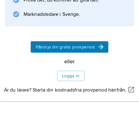
Prova det, du kommer att gilla det!
Information om artikeln
Marknadsledare i Sverige.
Påbörja din gratis provperiod
eller
Logga in
Är du lärare? Starta din kostnadsfria provperiod härifrån.