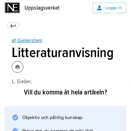
Uppslagsverket
Uppslagsverket
Logga in
af Geijerstam
Litteraturanvisning
L. Geijer,
Släkten Geijer jämte dottersläkterna von
Vill du komma åt hela artikeln?
Geijer och af Geijerstam
(1953).
Objektiv och pålitlig kunskap.