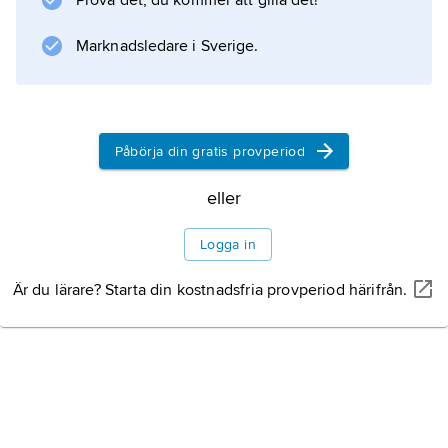
Prova det, du kommer att gilla det!
symbolister skulle på allvar upptäcka hans
skönhetsbudskap.
Marknadsledare i Sverige.
Information om artikeln
Påbörja din gratis provperiod
eller
Logga in
Är du lärare? Starta din kostnadsfria provperiod härifrån.