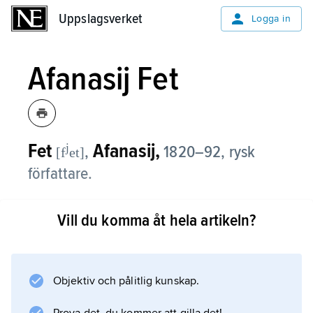
Uppslagsverket
Uppslagsverket
Logga in
Afanasij Fet
Fet
Afanasij,
j
,
1820–92, rysk
[f
et]
författare.
Afanasij Fets melodiska kortdikter hör till de
Vill du komma åt hela artikeln?
främsta i det ryska 1800-talets natur- och
kärlekslyrik. Den romantiska efterklangen i
Fets poesi och hans intresse för den ”rena”
konsten väckte föga gensvar i hans socialt
Objektiv och pålitlig kunskap.
engagerade samtid; först sekelskiftets