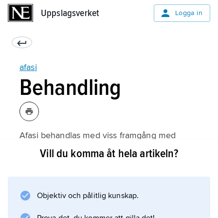
Uppslagsverket
Uppslagsverket
Logga in
afasi
Behandling
Afasi behandlas med viss framgång med
språkträning enligt logopediska metoder (se
Vill du komma åt hela artikeln?
logopedi
). Under de första veckorna eller månaderna
efter skadetillfället brukar afasisymtomen
Objektiv och pålitlig kunskap.
mildras spontant, beroende på att
hjärnvävnad, som påverkats av skadan men