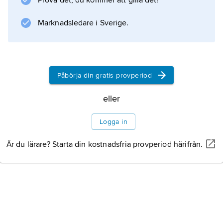
Prova det, du kommer att gilla det!
vars celler inte dött, återfår funktion.
Marknadsledare i Sverige.
Information om artikeln
Påbörja din gratis provperiod
eller
Logga in
Är du lärare? Starta din kostnadsfria provperiod härifrån.