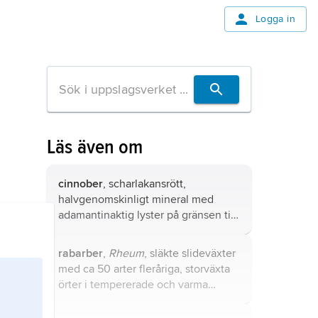
Logga in
Läs även om
cinnober
, scharlakansrött,
halvgenomskinligt mineral med
adamantinaktig lyster på gränsen till
metallisk.
rabarber
,
Rheum
, släkte slideväxter
med ca 50 arter fleråriga, storväxta
örter i tempererade och varma
trakter i Asien.