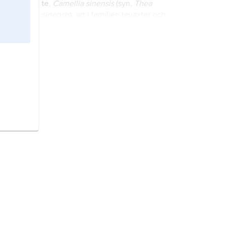
te
,
Camellia sinensis
(syn.
Thea
sinensis
), art i familjen teväxter och
den dryck som lagas av teblad och
kokande vatten.
rustning,
skyddsvapen, som består
av hjälm och olika kroppsskydd för
bål och lemmar.
Kina,
stat i östra Asien.
emaljarbeten,
utförda i konstnärligt
och dekorativt syfte, omfattar två
tekniker,
guldsmedsemalj
och
målaremalj
.
militärteknik,
teknik som syftar till
att utveckla, tillverka och underhålla
vapen, vapenplattformar (fartyg,
flygplan, stridsfordon, befästningar),
stridsledningsutrustning och