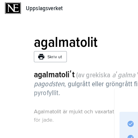
Uppslagsverket
Uppslagsverket
agalmatolit
Skriv ut
agalmatoliʹt
(av grekiska
aʹgalma
’
pagodsten
,
gulgrått eller gröngrått 
pyrofyllit.
Agalmatolit är mjukt och vaxartat och har a
för jade.