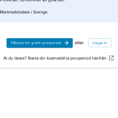
Prova det, du kommer att gilla det!
Marknadsledare i Sverige.
eller
Påbörja din gratis provperiod
Logga in
Är du lärare? Starta din kostnadsfria provperiod härifrån.