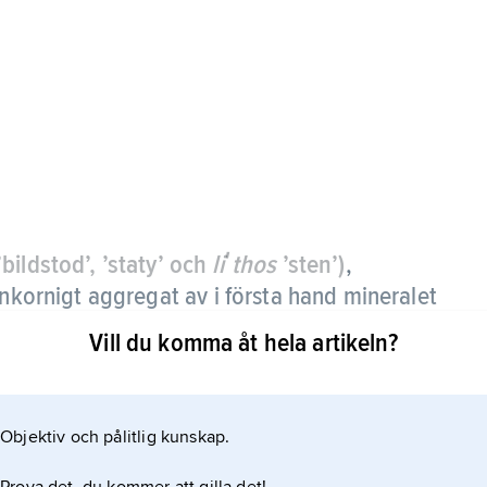
bildstod’, ’staty’ och
liʹthos
’sten’)
,
finkornigt aggregat av i första hand mineralet
Vill du komma åt hela artikeln?
nvänts för bildsnideri, främst i Kina som ersättning
Objektiv och pålitlig kunskap.