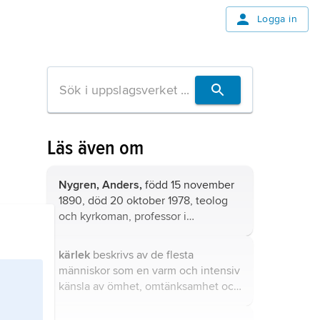
Logga in
Läs även om
Nygren, Anders,
född 15 november
1890, död 20 oktober 1978, teolog
och kyrkoman, professor i
systematisk teologi i Lund 1924–48,
biskop i Lunds stift 1949–58.
kärlek
beskrivs av de flesta
människor som en varm och intensiv
känsla av ömhet, omtänksamhet och
känslomässig närhet som kan, men
inte behöver, vara förknippad med