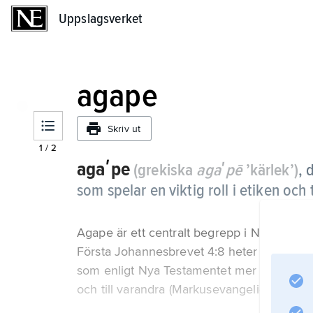
Uppslagsverket
Uppslagsverket
agape
Skriv ut
1
/
2
agaʹpe
(grekiska
agaʹpē
’kärlek’)
,
d
som spelar en viktig roll i etiken och 
Agape är ett centralt begrepp i Nya Testam
Första Johannesbrevet 4:8 heter det att G
som enligt Nya Testamentet mer än någon a
och till varandra (Markusevangeliet 12:28