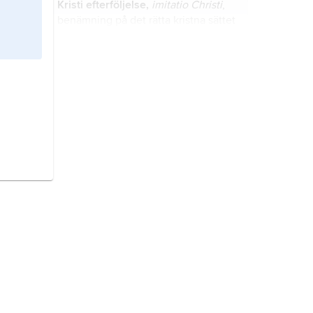
Kristi efterföljelse,
imitatio Christi
,
sexuell åtrå.
benämning på det rätta kristna sättet
att leva.
kött,
bibliskt begrepp.
antropomorfism
, föreställningen att
en gudom, en demon eller något
annat icke mänskligt väsen har
människoliknande gestalt (fysisk
antropomorfism) eller
Matteusevangeliet,
egentligen
människoliknande själsliv (psykisk
Evangeliet enligt Matteus
, det första
antropomorfism), t.ex. när fablernas
av de så kallade synoptiska
djur talar som människor.
evangelierna i Nya Testamentet.
Bultmann
,
Rudolf,
född 20 augusti
1884, död 30 juli 1976, tysk luthersk
teolog, professor i Marburg 1921–51.