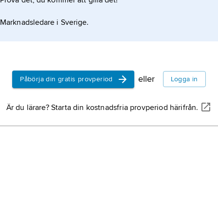
Prova det, du kommer att gilla det!
Marknadsledare i Sverige.
eller
Påbörja din gratis provperiod
Logga in
Är du lärare? Starta din kostnadsfria provperiod härifrån.