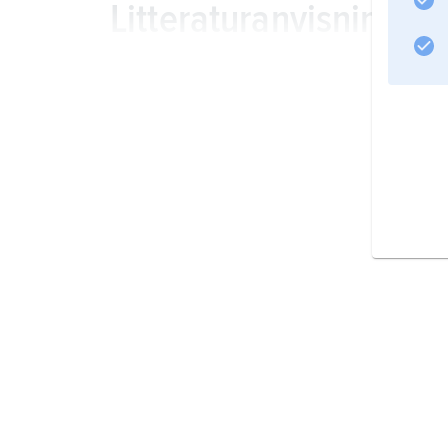
Litteraturanvisning
Information om artikeln