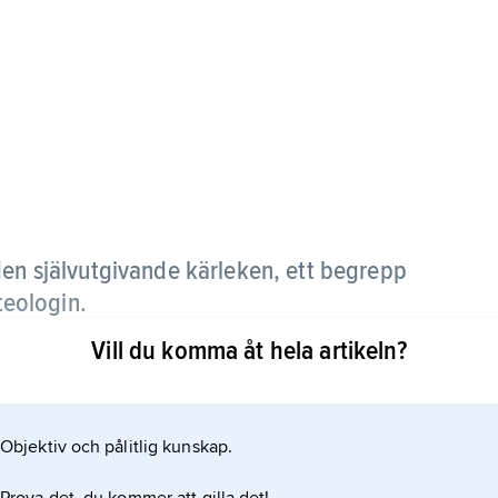
en självutgivande kärleken, ett begrepp
teologin.
Vill du komma åt hela artikeln?
entet. Det används för att karakterisera Gud. I
ud är kärlek (agape). Agape är också den egenskap
nnan skall prägla människors förhållande till Gud
Objektiv och pålitlig kunskap.
–31 med