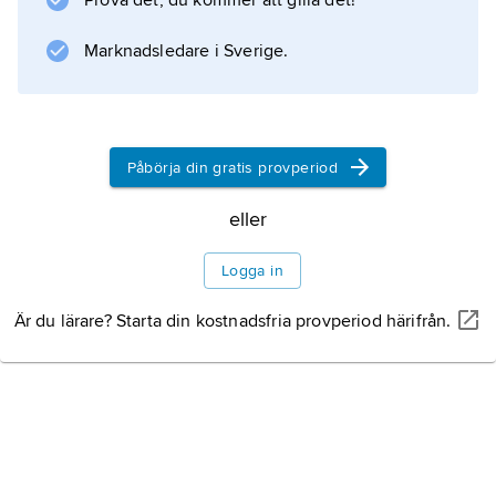
Prova det, du kommer att gilla det!
Marknadsledare i Sverige.
Påbörja din gratis provperiod
eller
Logga in
Är du lärare? Starta din kostnadsfria provperiod härifrån.