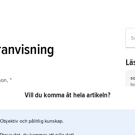
ranvisning
Lä
so
on, ”
hi
a Sub-field of Swedish Economic History
et
Vill du komma åt hela artikeln?
omic History Review 1990;
mä
B
am
Co
Objektiv och pålitlig kunskap.
m artikeln
19