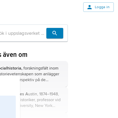
Logga in
s även om
cialhistoria,
forskningsfält inom
storievetenskapen som anlägger
t socialt perspektiv på de
nskliga relationerna.
eard
,
Charles A
ustin, 1874–1948,
erikansk historiker, professor vid
lumbia University, New York
07–17.