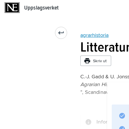
Uppslagsverket
Uppslagsverket
agrarhistoria
Litteratu
Skriv ut
C.-J. Gadd & U. Jonss
Agrarian History as 
”, Scandinavian Econ
Information o