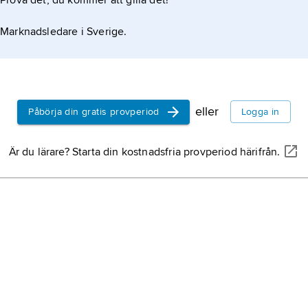
Prova det, du kommer att gilla det!
ar
et
Marknadsledare i Sverige.
kl
cu
me
so
eller
Påbörja din gratis provperiod
Logga in
me
h
a
Är du lärare? Starta din kostnadsfria provperiod härifrån.
be
re
do
bi
A
gr
må
en
oc
or
so
hi
hä
fo