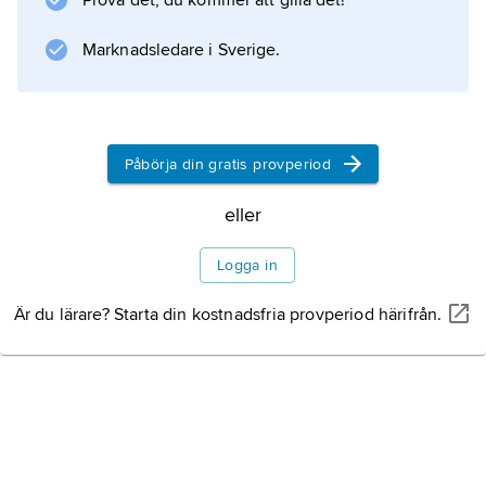
Prova det, du kommer att gilla det!
Marknadsledare i Sverige.
Påbörja din gratis provperiod
eller
Logga in
Är du lärare? Starta din kostnadsfria provperiod härifrån.