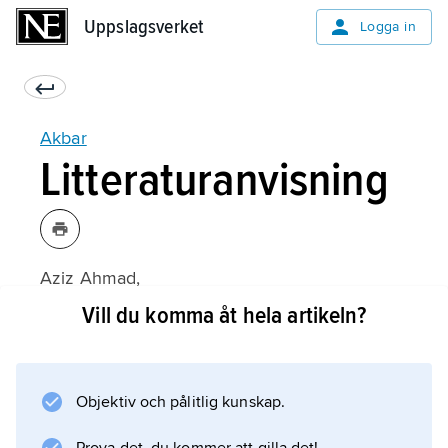
Uppslagsverket
Uppslagsverket
Logga in
Akbar
Litteraturanvisning
Aziz Ahmad,
An Intellectual History of Islam in India
Vill du komma åt hela artikeln?
, Islamic Surveys 7 (1969);
Objektiv och pålitlig kunskap.
Information om artikeln