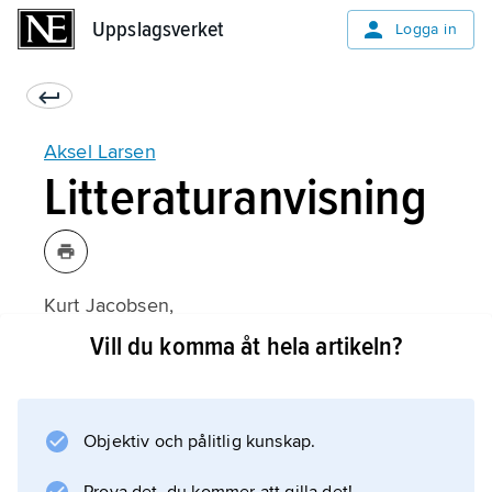
Uppslagsverket
Uppslagsverket
Logga in
Aksel Larsen
Litteraturanvisning
Kurt Jacobsen,
Aksel Larsen: En politisk biografi
Vill du komma åt hela artikeln?
(danska, 1993).
Objektiv och pålitlig kunskap.
Information om artikeln