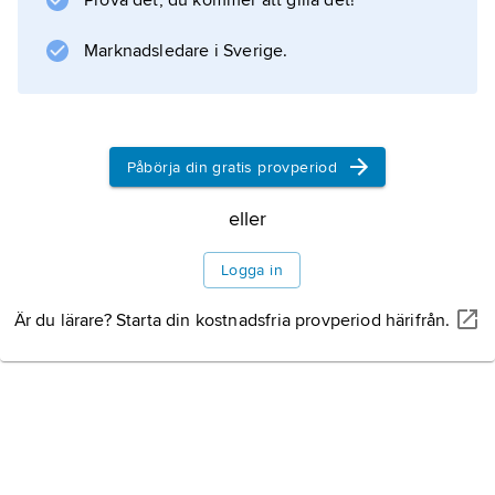
Prova det, du kommer att gilla det!
Marknadsledare i Sverige.
Påbörja din gratis provperiod
eller
Logga in
Är du lärare? Starta din kostnadsfria provperiod härifrån.