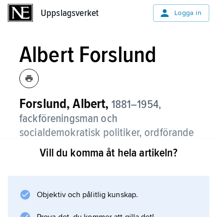
Uppslagsverket
Uppslagsverket
Logga in
Albert Forslund
Forslund, Albert,
1881–1954,
fackföreningsman och
socialdemokratisk politiker, ordförande
i Järnvägsmannaförbundet 1918–36, i
Vill du komma åt hela artikeln?
LO
februari–september 1936,
riksdagsledamot (första kammaren)
1931–51, kommunikationsminister
Objektiv och pålitlig kunskap.
1936–38 och socialminister 1938–39.