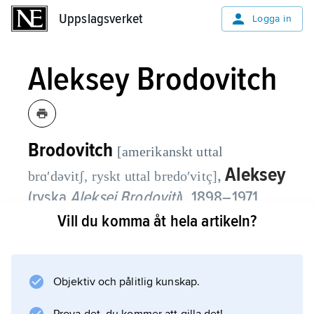
Uppslagsverket
Uppslagsverket
Logga in
Aleksey Brodovitch
Brodovitch
[amerikanskt uttal
Aleksey
,
brɑʹdəvitʃ, ryskt uttal brɐdoʹvitç]
(ryska
Aleksej Brodovitj
),
1898–1971,
rysk-amerikansk fotograf, art director
Vill du komma åt hela artikeln?
och grafisk formgivare.
Brodovitch flydde efter revolutionen i Ryssland
Objektiv och pålitlig kunskap.
till Paris, där han bl.a. deltog i arbetet med
dekoren till Ballets Russes, och emigrerade