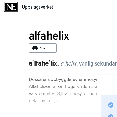
Uppslagsverket
Uppslagsverket
alfahelix
Skriv ut
aʹlfaheʹlix,
α-helix
,
vanlig sekundärs
Dessa är uppbyggda av aminosyror, som bind
Alfahelixen är en högervriden skruvstruktu
varv omfattar 3,6 aminosyror och struktur
delar av kedjan.