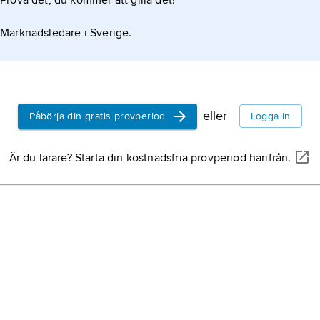
Prova det, du kommer att gilla det!
Marknadsledare i Sverige.
eller
Påbörja din gratis provperiod
Logga in
Är du lärare? Starta din kostnadsfria provperiod härifrån.