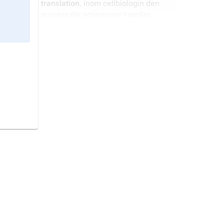
translation
, inom cellbiologin den
process där
aminosyror
kopplas
samman till ett
protein
.
DNA
,
deoxiribonukleinsyra
, den
makromolekyl som utgör genomet
(arvsmassan) hos alla kända levande
organismer (huvudkomponent i
kromosomer) samt hos flera virus.
komplementaritet
, inom cellbiologin
att de kvävebaser som ingår i DNA
och RNA har molekylstrukturer som
begränsar vilka andra kvävebaser de
kan binda till.
transkription
,
omskrivning
, inom
cellbiologin framställning av
RNA
med
DNA
som mall.
proteinsyntes,
den bildning av
proteiner som sker i alla levande
celler.