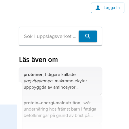
Logga in
Läs även om
proteiner
, tidigare kallade
äggviteämnen
, makromolekyler
uppbyggda av aminosyror
sammanbundna till kedjor.
protein–energi-malnutrition,
svår
undernäring hos främst barn i fattiga
befolkningar på grund av brist på
såväl proteiner som energi (kalorier)
i kosten.