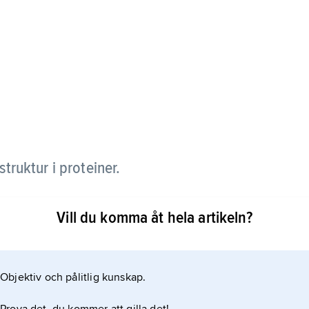
truktur i proteiner.
s till varandra i långa kedjor via amidbindningar.
Vill du komma åt hela artikeln?
r, ungefär som en högervarvad spiraltrappa. Varje
en hålls samman med vätebindningar mellan olika
Objektiv och pålitlig kunskap.