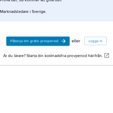
Prova det, du kommer att gilla det!
let
Marknadsledare i Sverige.
eller
Påbörja din gratis provperiod
Logga in
Är du lärare? Starta din kostnadsfria provperiod härifrån.