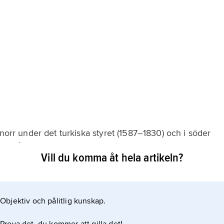
 norr under det turkiska styret (1587–1830) och i söder
mrådet bestod till slutet av 1800-talet av tämligen
Vill du komma åt hela artikeln?
 ibland förenade i federationer, som under kortare eller
. Medelhavsområdets imperier och konflikter
Objektiv och pålitlig kunskap.