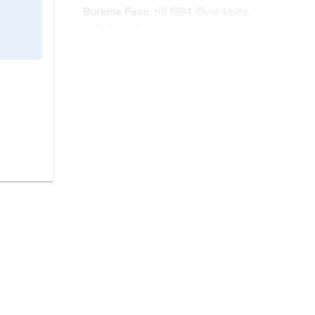
Burkina Faso,
till 1984
Övre Volta
,
stat i Västafrika.
Ekvatorialguinea,
stat i Västafrika.
Djibouti,
stat på nordsidan av Afrikas
horn, östra Afrika.
Benin,
till 1975
Dahomey
, stat i
Västafrika.
Mauretanien
, stat i Västafrika.