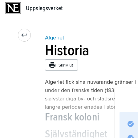
Uppslagsverket
Uppslagsverket
Algeriet
Historia
Skriv ut
Algeriet fick sina nuvarande gränser i
under den franska tiden (1830–1962). O
självständiga by- och stadsrepubliker,
längre perioder enades i större riken
Fransk koloni
Självständighet