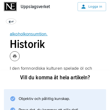
Uppslagsverket
Uppslagsverket
Logga in
alkoholkonsumtion.
Historik
I den fornnordiska kulturen spelade öl och
mjöd en viktig roll. Under medeltiden var
Vill du komma åt hela artikeln?
öldrickandet ett naturligt inslag i de flesta
sammankomster, och ölet var den tidens
folkdryck.
Objektiv och pålitlig kunskap.