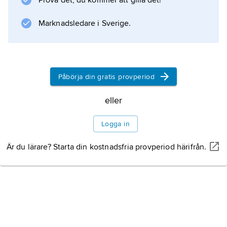
Prova det, du kommer att gilla det!
Information om artikeln
Marknadsledare i Sverige.
Påbörja din gratis provperiod
eller
Logga in
Är du lärare? Starta din kostnadsfria provperiod härifrån.