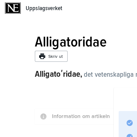
Uppslagsverket
Uppslagsverket
Alligatoridae
Skriv ut
Alligatoʹridae,
det vetenskapliga
Information om artikeln