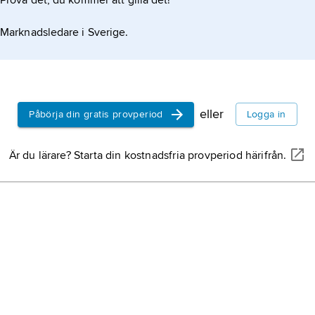
Prova det, du kommer att gilla det!
Marknadsledare i Sverige.
eller
Påbörja din gratis provperiod
Logga in
Är du lärare? Starta din kostnadsfria provperiod härifrån.