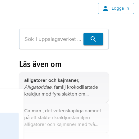
Logga in
Läs även om
alligatorer och kajmaner,
Alligatoridae
, familj krokodilartade
kräldjur med fyra släkten om
tillsammans sju arter i sydöstra USA,
Central- och Sydamerika samt östra
Caiman
, det vetenskapliga namnet
Kina.
på ett släkte i kräldjursfamiljen
alligatorer och kajmaner med två
arter, glasögonkajman och
brednoskajman (
C. latirostris
).