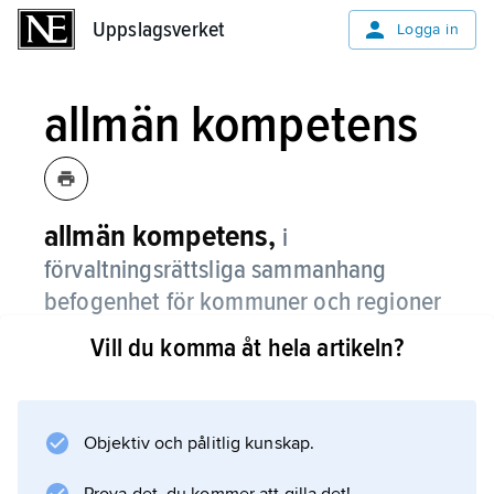
Uppslagsverket
Uppslagsverket
Logga in
allmän kompetens
allmän kompetens,
i
förvaltningsrättsliga sammanhang
befogenhet för kommuner och regioner
att själva vårda sina angelägenheter.
Vill du komma åt hela artikeln?
Bestämmelsen om allmänkompetens är en så
kallad generalklausul med rötter i 1862 års
kommunalförordningar och en hörnpelare för
Objektiv och pålitlig kunskap.
den