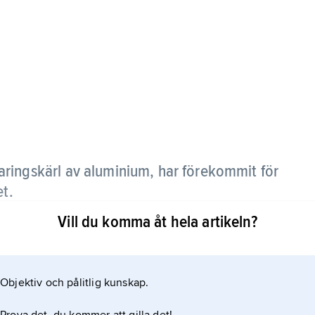
varingskärl av aluminium, har förekommit för
et.
Vill du komma åt hela artikeln?
st 4 mm tjock för att vidbränning skall undvikas.
ildas lätt i kärlen. Sura maträtter ger viss
Objektiv och pålitlig kunskap.