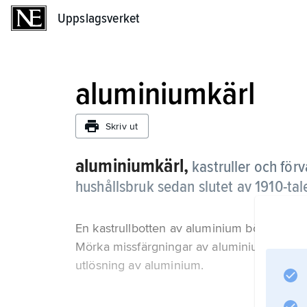
Uppslagsverket
Uppslagsverket
aluminiumkärl
Skriv ut
aluminiumkärl,
kastruller och för
hushållsbruk sedan slutet av 1910-tal
En kastrullbotten av aluminium bör vara min
Mörka missfärgningar av aluminiumhydroxid b
utlösning av aluminium.