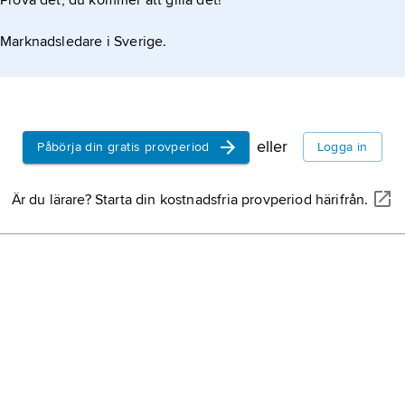
Prova det, du kommer att gilla det!
Marknadsledare i Sverige.
eller
Påbörja din gratis provperiod
Logga in
Är du lärare? Starta din kostnadsfria provperiod härifrån.