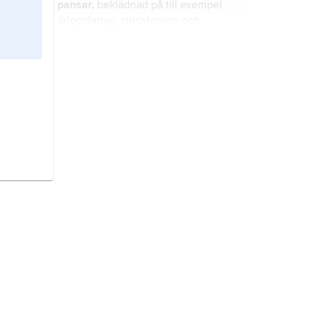
pansar,
beklädnad på till exempel
örlogsfartyg, stridsfordon och
befästningar vilken skyddar personal
och materiel mot vapenverkan.
fosfor
, icke-metalliskt grundämne i
periodiska systemets grupp 15,
kvävegruppen, kemiskt tecken P.
korrosion
, kemisk reaktion mellan
ett material och den omgivande
miljön (korrosionsmediet) med följd
att materialet och/eller miljön
påverkas.
ål,
Anguilla anguilla
, art i familjen
ålfiskar.
förpackning,
emballage
,
materialhölje som en vara utrustas
med i samband med tillverkning
eller senare.