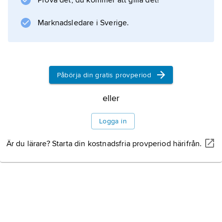
Prova det, du kommer att gilla det!
romaner, ibland under pseudonymen
Rafael
Marknadsledare i Sverige.
. År 1887 kom samtidsnovellerna
Ax och halm
och 1897 romanen
En passionshistoria
Påbörja din gratis provperiod
.
eller
Logga in
Information om artikeln
Är du lärare? Starta din kostnadsfria provperiod härifrån.