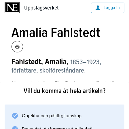
Uppslagsverket
Uppslagsverket
Logga in
Amalia Fahlstedt
Fahlstedt, Amalia,
1853–1923,
författare, skolföreståndare.
Med systerdottern Elsa Beskow som illustratör
Vill du komma åt hela artikeln?
gav Fahlstedt ut två sagosamlingar,
Mor Sagas skymningsprat
(1902) och
Småbarnens sagobok
Objektiv och pålitlig kunskap.
(1920). Hon skrev också berättelser och