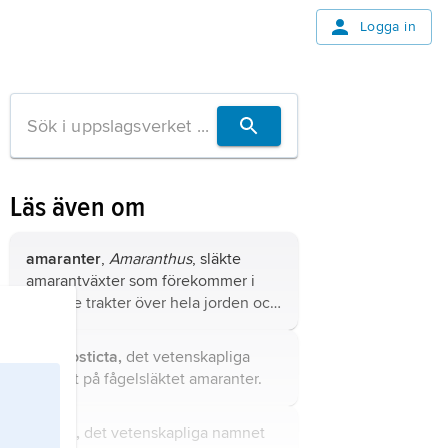
Logga in
Läs även om
amaranter
,
Amaranthus
, släkte
amarantväxter som förekommer i
varmare trakter över hela jorden och
omfattar ca 60 arter ettåriga örter, i
Sverige fyra, bl.a. svinamarant.
Lagonosticta,
det vetenskapliga
namnet på fågelsläktet amaranter.
Adonis,
det vetenskapliga namnet