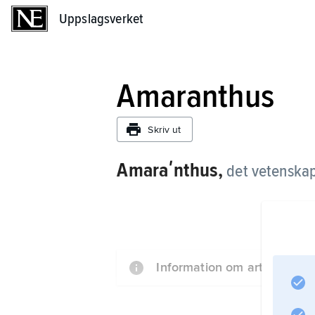
Uppslagsverket
Uppslagsverket
Amaranthus
Skriv ut
Amaraʹnthus,
det vetenskap
Information om artikeln