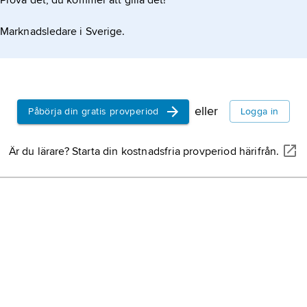
Prova det, du kommer att gilla det!
Marknadsledare i Sverige.
eller
Påbörja din gratis provperiod
Logga in
Är du lärare? Starta din kostnadsfria provperiod härifrån.