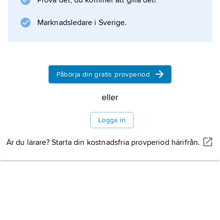
Prova det, du kommer att gilla det!
personlighetsutveckling.
Marknadsledare i Sverige.
Information om artikeln
Påbörja din gratis provperiod
eller
Logga in
Är du lärare? Starta din kostnadsfria provperiod härifrån.