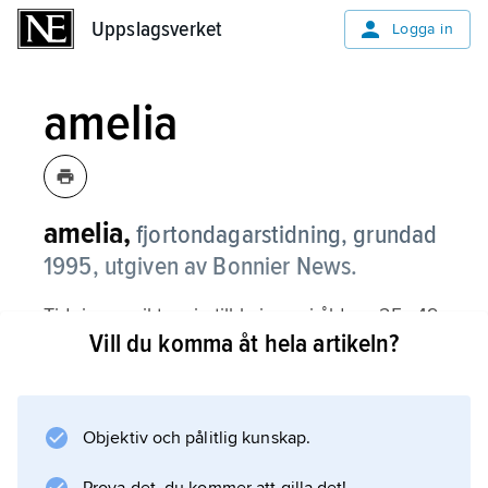
Uppslagsverket
Uppslagsverket
Logga in
amelia
amelia,
fjortondagarstidning, grundad
1995, utgiven av Bonnier News.
Tidningen riktar sig till kvinnor i åldern 25–49
Vill du komma åt hela artikeln?
år. Den har sitt namn efter chefredaktören till
2005, Amelia Adamo, som utvecklade och
lanserade den. Det redaktionella innehållet
täcker samlevnad, mode, mat, inredning, jobb,
Objektiv och pålitlig kunskap.
sex, skönhet, män och