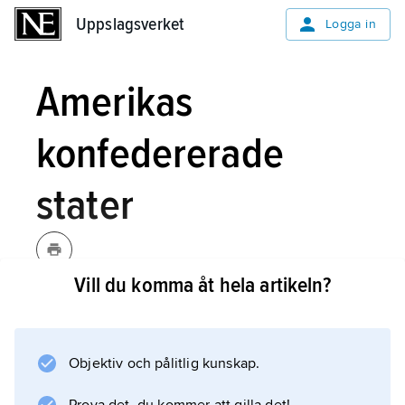
Uppslagsverket
Uppslagsverket
Logga in
Amerikas
konfedererade
stater
Vill du komma åt hela artikeln?
Amerikas konfedererade stater,
engelska
Confederate States of
America
, den union av 11 sydstater
Objektiv och pålitlig kunskap.
(South Carolina, Georgia, Florida,
Alabama, Mississippi, Louisiana, Texas,