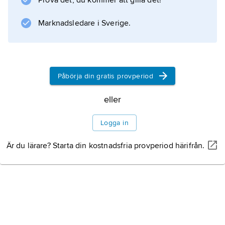
Prova det, du kommer att gilla det!
Virginia, North Carolina, Tennessee och
Marknadsledare i Sverige.
Arkansas) som bekämpade
nordstaterna i
amerikanska
inbördeskriget
.
Påbörja din gratis provperiod
eller
Information om artikeln
Logga in
Är du lärare? Starta din kostnadsfria provperiod härifrån.