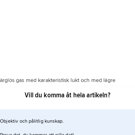
rglös gas med karakteristisk lukt och med lägre
neretande och i höga halter farlig. Redan vid
Vill du komma åt hela artikeln?
er märkbar irritation av ögon och andningsvägar; om
pola med rikliga mängder rent
Objektiv och pålitlig kunskap.