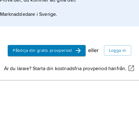
Prova det, du kommer att gilla det!
Marknadsledare i Sverige.
eller
Påbörja din gratis provperiod
Logga in
Är du lärare? Starta din kostnadsfria provperiod härifrån.