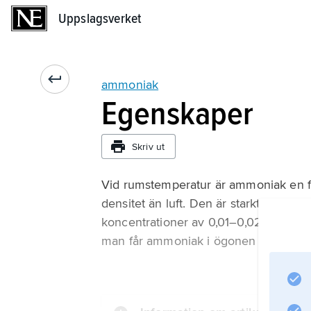
Uppslagsverket
Uppslagsverket
ammoniak
Egenskaper
Skriv ut
Vid rumstemperatur är ammoniak en fä
densitet än luft. Den är starkt slemhin
koncentrationer av 0,01–0,02 % inträd
man får ammoniak i ögonen bör man s