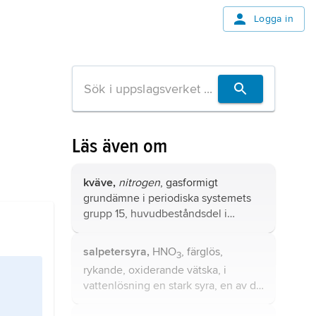
Logga in
Läs även om
kväve,
nitrogen
, gasformigt
grundämne i periodiska systemets
grupp 15, huvudbeståndsdel i
atmosfären, kemiskt tecken N, som
kvävgas N
.
2
salpetersyra,
HNO
, färglös,
3
rykande, oxiderande vätska, i
vattenlösning en stark syra, en av de
viktigaste baskemikalierna för