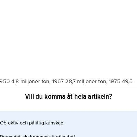
950 4,8 miljoner ton, 1967 28,7 miljoner ton, 1975 49,5
995 100 miljoner ton och 2005 122 miljoner ton
Vill du komma åt hela artikeln?
y 2010. För år 2009 beräknas den ha uppgått till 133
en ammoniak,
Objektiv och pålitlig kunskap.