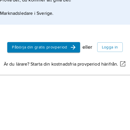
Prova det, du kommer att gilla det!
Marknadsledare i Sverige.
eller
Påbörja din gratis provperiod
Logga in
Är du lärare? Starta din kostnadsfria provperiod härifrån.