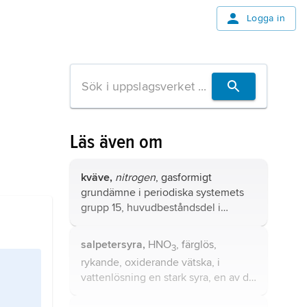
Logga in
Läs även om
kväve,
nitrogen
, gasformigt
grundämne i periodiska systemets
grupp 15, huvudbeståndsdel i
atmosfären, kemiskt tecken N, som
kvävgas N
.
2
salpetersyra,
HNO
, färglös,
3
rykande, oxiderande vätska, i
vattenlösning en stark syra, en av de
viktigaste baskemikalierna för