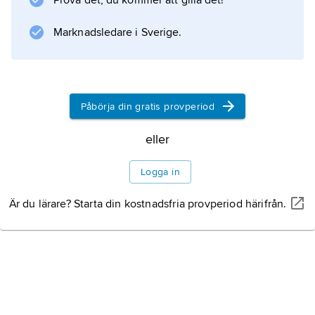
Prova det, du kommer att gilla det!
Marknadsledare i Sverige.
Påbörja din gratis provperiod
eller
Logga in
Är du lärare? Starta din kostnadsfria provperiod härifrån.