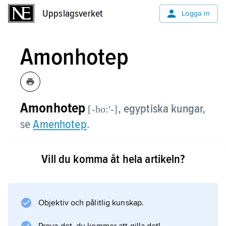
Uppslagsverket
Uppslagsverket
Logga in
Amonhotep
Amonhotep
,
egyptiska kungar,
[-ho:ʹ-]
se
Amenhotep
.
Vill du komma åt hela artikeln?
Information om artikeln
Objektiv och pålitlig kunskap.