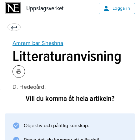
Uppslagsverket
Uppslagsverket
Logga in
Amram bar Sheshna
Litteraturanvisning
D. Hedegård,
Seder R. Amram Gaon
Vill du komma åt hela artikeln?
1 (1951);
Objektiv och pålitlig kunskap.
Information om artikeln