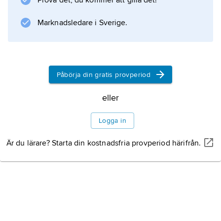
Prova det, du kommer att gilla det!
Marknadsledare i Sverige.
Påbörja din gratis provperiod
eller
Logga in
Är du lärare? Starta din kostnadsfria provperiod härifrån.