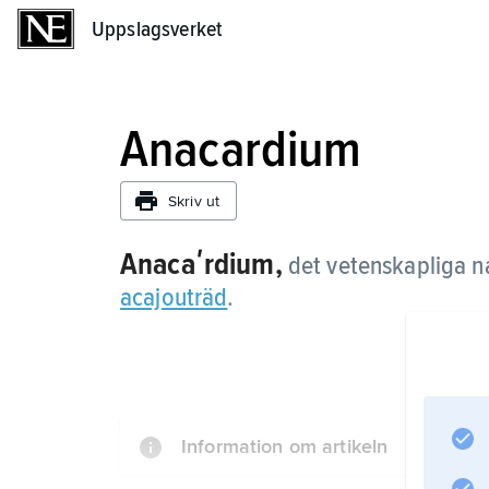
Uppslagsverket
Uppslagsverket
Anacardium
Skriv ut
Anacaʹrdium,
det vetenskapliga na
acajouträd
.
Information om artikeln