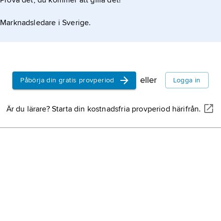
Prova det, du kommer att gilla det!
Marknadsledare i Sverige.
eller
Påbörja din gratis provperiod
Logga in
Är du lärare? Starta din kostnadsfria provperiod härifrån.