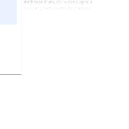
Anthoxanthum,
det vetenskapliga
namnet på ett växtsläkte med sex
arter, bl.a.
vårbrodd
.
Armoracia,
det vetenskapliga
namnet på ett växtsläkte med tre
arter, bl.a.
pepparrot
.
Aporocactus,
det vetenskapliga
namnet på ett växtsläkte med sex
arter, bl.a. ormkaktus.
Asphodeline,
det vetenskapliga
namnet på ett växtsläkte med ca 15
arter, bl.a.
junkerlilja
.
Arbutus,
det vetenskapliga namnet
på ett växtsläkte med ca 20 arter,
bl.a.
smultronträd
.