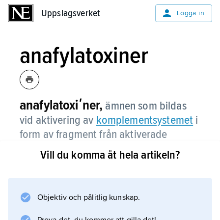
Uppslagsverket
Uppslagsverket
Logga in
anafylatoxiner
anafylatoxiʹner,
ämnen som bildas
vid aktivering av
komplementsystemet
i
form av fragment från aktiverade
proteiner (faktorer) ingående i detta
Vill du komma åt hela artikeln?
system.
Exempel är C3a och C5a, som uppstår från
komplementfaktorerna C3 resp.C5.
Objektiv och pålitlig kunskap.
Anafylatoxiner frigör bl.a. histamin och kan