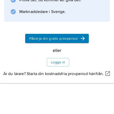
Prova det, du kommer att gilla det!
därigenom utlösa
anafylaktisk reaktion
Marknadsledare i Sverige.
.
Påbörja din gratis provperiod
Information om artikeln
eller
Logga in
Är du lärare? Starta din kostnadsfria provperiod härifrån.