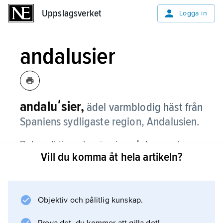
Uppslagsverket
Uppslagsverket
Logga in
andalusier
andaluʹsier,
ädel varmblodig häst från
Spaniens sydligaste region, Andalusien.
Det var tidigare benämning på de spanska
Vill du komma åt hela artikeln?
hästar som sedan 1912 går under namnet
P.R.E.
I USA och flera andra engelskspråkiga länder
kallas P.R.E. fortfarande för motsvarande
Objektiv och pålitlig kunskap.
andalusier.