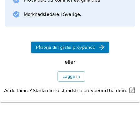
Prova det, du kommer att gilla det!
Marknadsledare i Sverige.
Information om artikeln
Påbörja din gratis provperiod
eller
Logga in
Är du lärare? Starta din kostnadsfria provperiod härifrån.