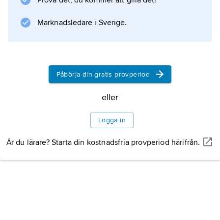
Prova det, du kommer att gilla det!
åskådningar och attityder, men har en vag
innebörd och förknippas av många med
Marknadsledare i Sverige.
nyandlighet
.
Påbörja din gratis provperiod
Information om artikeln
eller
Logga in
Är du lärare? Starta din kostnadsfria provperiod härifrån.