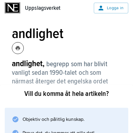
Uppslagsverket
Uppslagsverket
Logga in
andlighet
andlighet,
begrepp som har blivit
vanligt sedan 1990-talet och som
närmast återger det engelska ordet
spirituality
(se
spiritualitet
).
Vill du komma åt hela artikeln?
Andlighet avser mänskliga strävanden som
inte tar sin utgångspunkt i det materiella, men
som inte med nödvändighet är religiösa.
Objektiv och pålitlig kunskap.
Ordet används om en stor mängd