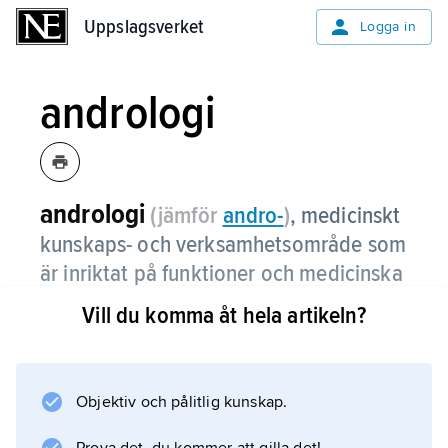
Uppslagsverket
Uppslagsverket
Logga in
andrologi
andrologi
(jämför
andro
-
)
,
medicinskt
kunskaps- och verksamhetsområde som
är inriktat på funktioner och medicinska
problem som förekommer enbart hos
Vill du komma åt hela artikeln?
pojkar respektive män eller som hos
dem har annorlunda karaktär än hos
kvinnor.
Objektiv och pålitlig kunskap.
Andrologi kan ses som den manliga