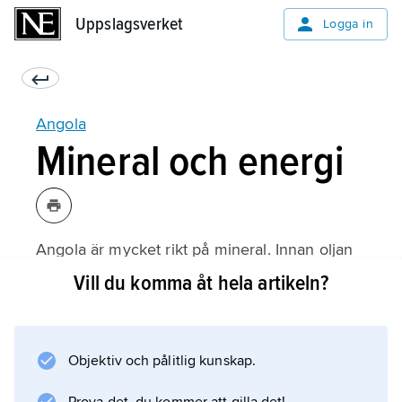
Uppslagsverket
Uppslagsverket
Logga in
Angola
Mineral och energi
Angola är mycket rikt på mineral. Innan oljan
blev den viktigaste exportprodukten var
Vill du komma åt hela artikeln?
diamanter och järnmalm de största
exportvarorna näst efter kaffe. Gruvdriften
minskade efter självständigheten. Järnmalm
Objektiv och pålitlig kunskap.
har inte brutits sedan 1975, då
Kassingagruvan delvis förstördes. Projekt för