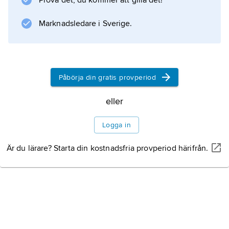
Prova det, du kommer att gilla det!
återupptagande av järnmalmsbrytningen samt
öppnandet av järnverk har pågått de senaste
Marknadsledare i Sverige.
åren.
Påbörja din gratis provperiod
Information om artikeln
eller
Logga in
Är du lärare? Starta din kostnadsfria provperiod härifrån.