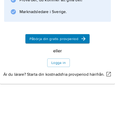
Prova det, du kommer att gilla det!
Angoulême hålls årligen en internationell
festival för tecknade serier.
Marknadsledare i Sverige.
Information om artikeln
Påbörja din gratis provperiod
eller
Logga in
Är du lärare? Starta din kostnadsfria provperiod härifrån.