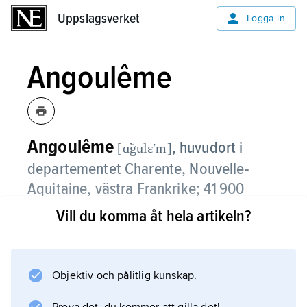
Uppslagsverket
Uppslagsverket
Logga in
Angoulême
Angoulême
,
huvudort i
[ɑ̃gulɛʹm]
departementet Charente, Nouvelle-
Aquitaine, västra Frankrike; 41 900
invånare (2016).
Vill du komma åt hela artikeln?
Angoulême har en mångsidig industri och är
ända sedan medeltiden känt för sitt papper. I
staden finns en romansk katedral från 1100-
Objektiv och pålitlig kunskap.
talet med skulptursmyckad fasad. I