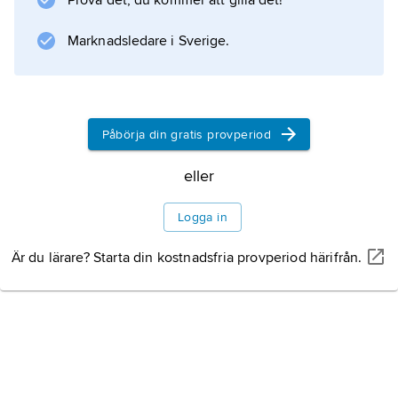
Prova det, du kommer att gilla det!
Marknadsledare i Sverige.
Påbörja din gratis provperiod
eller
Logga in
Är du lärare? Starta din kostnadsfria provperiod härifrån.