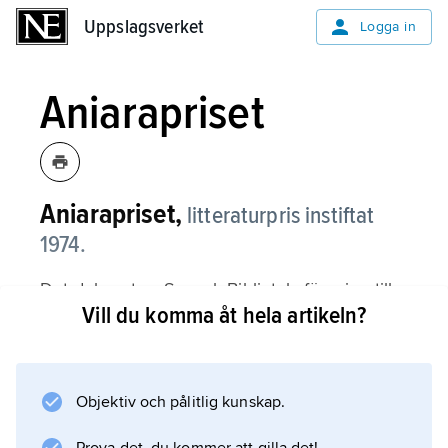
Uppslagsverket
Uppslagsverket
Logga in
Aniarapriset
Aniarapriset,
litteraturpris instiftat
1974.
Det delas ut av Svensk Biblioteksförening till
Vill du komma åt hela artikeln?
en författare av skönlitteratur för vuxna. Priset
utgörs av en summa pengar samt en skulptur.
Objektiv och pålitlig kunskap.
Information om artikeln