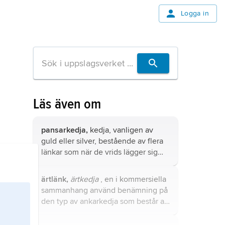
Logga in
Läs även om
pansarkedja,
kedja, vanligen av
guld eller silver, bestående av flera
länkar som när de vrids lägger sig
tätt intill varandra och bildar ett platt
band.
ärtlänk,
ärtkedja
, en i kommersiella
sammanhang använd benämning på
den typ av
ankarkedja
som består av
runda länkar.