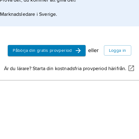
Prova det, du kommer att gilla det!
Marknadsledare i Sverige.
eller
Påbörja din gratis provperiod
Logga in
Är du lärare? Starta din kostnadsfria provperiod härifrån.