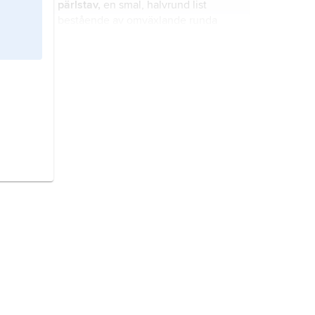
pärlstav,
en smal, halvrund list
bestående av omväxlande runda
eller ovala och kantställda led.
armband,
smycke som bärs runt
handleden, under- eller överarmen.
bismarckkedja
bismarcklänk
, en
manglad guldkedja bestående av i
varandra flätade, tillplattade länkar,
använd för främst armband och
halsband samt för herrklockkedjor.
terrin
, oval eller rund serveringsskål
med lock och två hänklar eller
voluthandtag samt vanligen
underfat.
bestick,
uppsättning redskap att äta
med,
bordsbestick
eller
matbestick
,
bestående av kniv, gaffel och sked
eller enbart två av delarna.