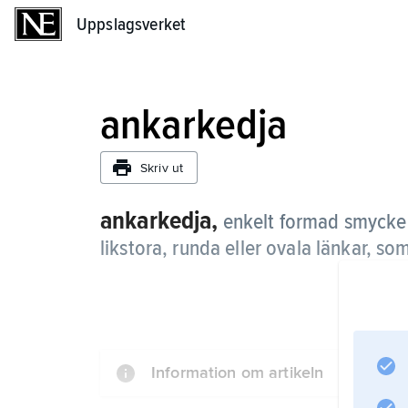
Uppslagsverket
Uppslagsverket
ankarkedja
Skriv ut
ankarkedja,
enkelt formad smyckeke
likstora, runda eller ovala länkar, so
Information om artikeln