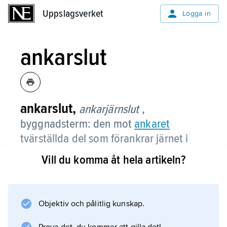
Uppslagsverket
Uppslagsverket
Logga in
ankarslut
ankarslut,
ankarjärnslut
,
byggnadsterm: den mot
ankaret
tvärställda del som förankrar järnet i
murverket och därigenom tar upp och
Vill du komma åt hela artikeln?
fördelar dragkrafterna från ankarjärnet.
Ankarslutet kan vara en stång eller en platta
av järn fäst till ankarjärnets ände. I äldre
Objektiv och pålitlig kunskap.
byggnader är bjälk- och murankarslutar ofta